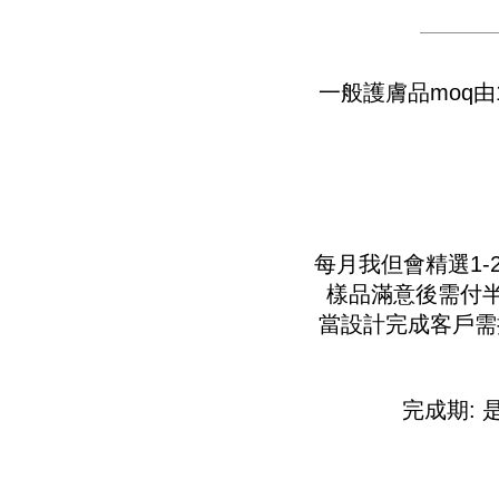
一般護膚品moq由
​每月我但會精選1
樣品滿意後需付半
當設計完成客戶需
完成期: 