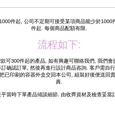
1000件起, 公司不定期可接受某項商品能少於1000件
件起. 每個商品配額有限.
流程如下:
-2款可300件起的產品, 如有興趣可聯絡我們, 我們
訂确認訂單, 然後再進行設計商品咨詢. 客戶需自
把已印刷的容器外盒交回本公司, 組裝好後便送回貴
責.
是乎當時下單產品傾談細節. 由收齊資材及檢查妥當計起