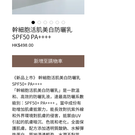
幹細胞活肌美白防曬乳
SPF50 PA++++
價
HK$498.00
格
新增至購物車
《新品上市》 幹細胞活肌美白防曬乳
SPF50+ PA++++
「幹細胞活肌美白防曬乳」是一款溫
和、高效的防曬乳液，達最高防曬系數
級別：SPF50+ PA++++ 。當中成份有
助增加肌膚抵禦力，能長效對抗紫外線
和外界環境對肌膚的侵害，抵禦由UV
引起的肌膚暗沉、色斑和老化，全面保
護肌膚。配方添加透明質酸鈉、水解彈
性蛋白，質地清透輕盈、水潤不黏笠，