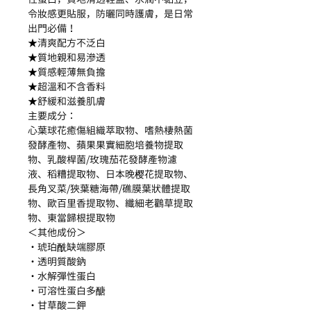
令妝感更貼服，防曬同時護膚，是日常
出門必備！
★清爽配方不泛白
★質地親和易滲透
★質感輕薄無負擔
★超溫和不含香料
★舒緩和滋養肌膚
主要成分：
心葉球花癒傷組織萃取物、嗜熱棲熱菌
發酵產物、蘋果果實細胞培養物提取
物、乳酸桿菌/玫瑰茄花發酵產物濾
液、稻糟提取物、日本晚樱花提取物、
長角叉菜/狹葉糖海帶/礁膜葉狀體提取
物、歐百里香提取物、纖細老鸛草提取
物、東當歸根提取物
＜其他成份＞
・琥珀酰缺端膠原
・透明質酸鈉
・水解彈性蛋白
・可溶性蛋白多醣
・甘草酸二鉀