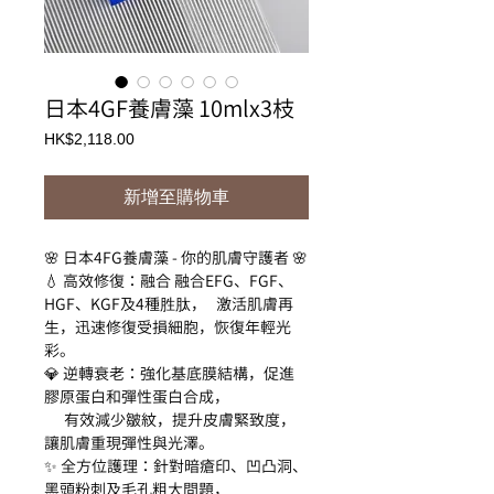
日本4GF養膚藻 10mlx3枝
價
HK$2,118.00
格
新增至購物車
🌸 日本4FG養膚藻 - 你的肌膚守護者 🌸
💧 高效修復：融合 融合EFG、FGF、
HGF、KGF及4種胜肽， 激活肌膚再
生，迅速修復受損細胞，恢復年輕光
彩。
💎 逆轉衰老：強化基底膜結構，促進
膠原蛋白和彈性蛋白合成，
有效減少皺紋，提升皮膚緊致度，
讓肌膚重現彈性與光澤。
✨ 全方位護理：針對暗瘡印、凹凸洞、
黑頭粉刺及毛孔粗大問題，