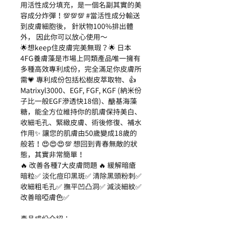
用活性成分填充，是一個名副其實的美
容成分炸彈！💯💯💯 #當活性成分輸送
到皮膚細胞後， 針狀物100%排出體
外， 因此你可以放心使用～
🌟想keep住皮膚完美無瑕？🌟 日本
4FG養膚藻是市場上同類產品唯一擁有
多種高效專利成份，完全滿足你皮膚所
需💗 專利成份包括松樹皮萃取物、👍
Matrixyl3000、EGF, FGF, KGF (納米份
子比一般EGF滲透快18倍)、醣基海藻
糖，能全方位維持你的肌膚保持美白、
收細毛孔、緊緻皮膚、術後修復、補水
作用✨ 讓您的肌膚由50歲變成18歲的
般若！😍😍😍💯 想回到青春無敵的狀
態，其實非常簡單！
🔥 改善各種7大皮膚問題 🔥 緩解暗瘡
暗粒✅ 淡化痘印黑斑✅ 清除黑頭粉刺✅
收細粗毛孔✅ 撫平凹凸洞✅ 減淡細紋✅
改善暗啞膚色✅
產品成份介紹：