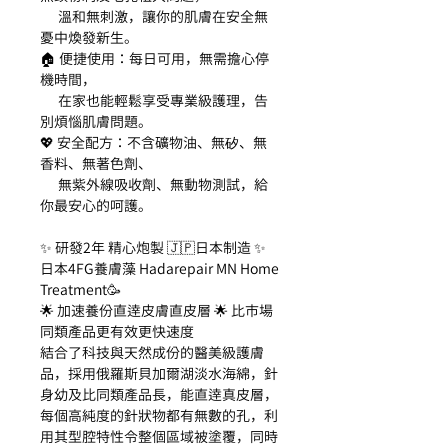
溫和無刺激，讓你的肌膚在安全無
憂中煥發新生。
🏠 便捷使用：每日可用，無需擔心停
機時間，
在家也能輕鬆享受專業級護理，告
別煩惱肌膚問題。
💖 安全配方：不含礦物油、無矽、無
香料、無著色劑、
無紫外線吸收劑、無動物測試，給
你最安心的呵護。
✨ 研發2年 精心炮製 🇯🇵日本制造 ✨
日本4FG養膚藻 Hadarepair MN Home
Treatment🥳
🌟 加速養份直逹皮膚直皮層 🌟 比市場
同類產品更有效更快速度
結合了科技與天然成份的醫美級護膚
品，採用俄羅斯貝加爾湖淡水海綿，針
身幼及比同類產品長，能直逹真皮層，
每個高純度的針狀物都有無數的孔，利
用其型腔特性令整個區域被塗覆，同時