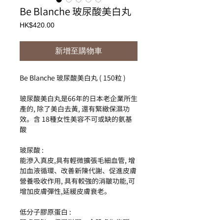
Be Blanche 玻尿酸美白丸
價
HK$420.00
格
新增至購物車
Be Blanche 玻尿酸美白丸 ( 150粒 )
玻尿酸美白丸是66年的日本老企業所生
產的, 除了美白去黃, 還有緊緻保濕功
效。含 18種女性美容不可或缺的氨基
酸
玻
尿
酸
:
能
滲
入
真
皮
,
具有
輕
微
擴張
毛
細
血管
,
增
加
血液循環
、
改善新陳
代謝
、
促進
皮膚
營養
吸收
作用
,
具有
較強
的
消
皺
功能
,
可
增加
皮膚
彈性
,
延
緩
皮膚
衰老
。
低
分子
膠
原
蛋白
: