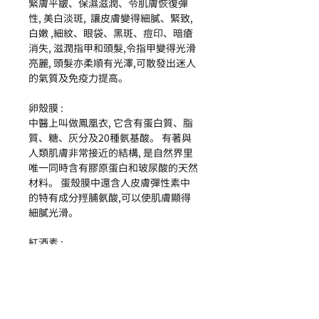
緊
膚
平
皺
、
保
濕
滋
潤
、
令
肌膚
恢復
彈
性
,
美白
淡斑,
讓
皮膚
變得
細膩
、
緊
致
,
白
嫩
,
細
紋
、
眼
袋
、
黑
斑
、
痘
印
、
暗
瘡
消失
,
滋
潤
指甲
和
頭髮
,
令
指甲
變得
光
滑
亮
麗
,
頭髮
亦
柔
順
有
光
澤
,
可
散
發出
迷人
的
氣質
及免疫力
提高
。
卵
殼
膜
:
中醫
上
叫做
鳳凰
衣
,
它
含有
蛋白質
、
脂
質
、
糖
、灰
分
及
20
種
氨基酸
。
有著
與
人類
肌膚
非常
接近
的
結構
,
是
自然
界
里
唯
一
同時
含有
膠
原
蛋白
和
玻
尿
酸
的
天然
材料
。
蛋
殼
膜
中
還
含
人
皮膚
彈性
素
中
的
特
有
成分
羥
脯
氨
酸
,
可以
使肌膚顯得
細膩光滑。
紅
酒
素
:
不僅
具有
很
強
的
抗氧化
能力
,
能夠
清除
自由
基
,
延
緩
衰老
,更
可
預防
70
多種
由
自
由
基
引發
的
疾病
,
並且
有效
抑制
皮膚
黑
色
素
生成
,
達到
淡化
黑色
素
祛
斑
美白
的
美容
作用
。