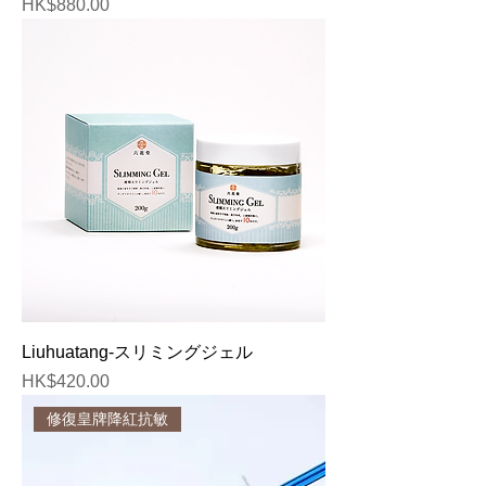
価格
HK$880.00
Liuhuatang-スリミングジェル
価格
HK$420.00
修復皇牌降紅抗敏