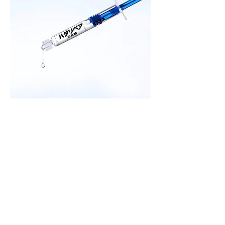
バイビンジエッセンスリペアマスク
価格
HK$1,880.00