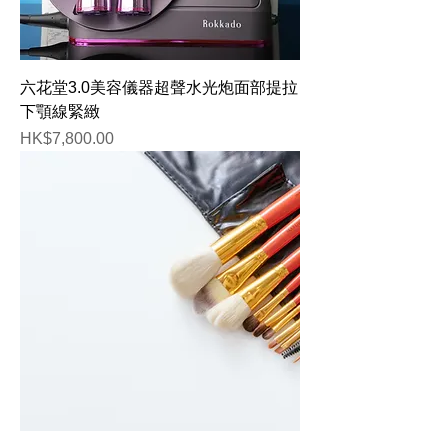
六花堂3.0美容儀器超聲水光炮面部提拉
下顎線緊緻
価格
HK$7,800.00