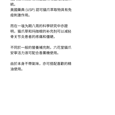
統。
美國藥典 (USP) 認可貓爪萃取物具有免
疫刺激作用。
而在一项为期八周的科學研究中亦證
明，猫爪草和玛咖根的补充剂可以减轻
骨关节炎患者的疼痛和僵硬。
不同於一般的營養補充劑，六花堂貓爪
安寧活力液可配合香薰機使用。
由於本身不帶氣味，亦可搭配喜歡的精
油使用。
在睡眠期間活力液隨著香薰機霧化而
出，人體通過吸收空氣中的霧狀營養液
從而輕鬆無形達到營養補給作用！
以溫和、自然的方式幫助身體：
調節荷爾蒙和自主神經
提高身體免疫力