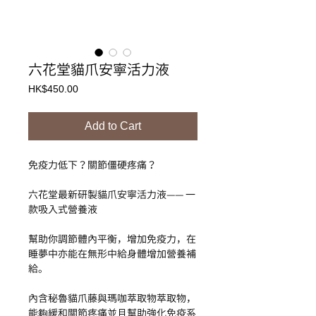
六花堂貓爪安寧活力液
Price
HK$450.00
Add to Cart
免疫力低下？關節僵硬疼痛？
六花堂最新研製貓爪安寧活力液—— 一
款吸入式營養液
幫助你調節體內平衡，增加免疫力，在
睡夢中亦能在無形中給身體增加營養補
給。
內含秘魯貓爪藤與瑪咖萃取物萃取物，
能夠緩和關節疼痛並且幫助強化免疫系